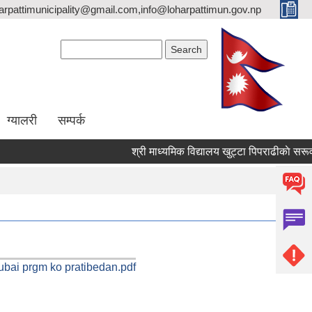
arpattimunicipality@gmail.com,info@loharpattimun.gov.np
Search form
Search
ग्यालरी
सम्पर्क
श्र
nubai prgm ko pratibedan.pdf